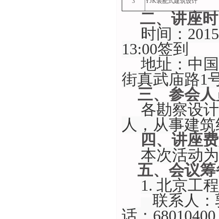
3
YJK
装配式建筑设计
二、讲座时
时间：
2015
13:00
签到
地址：中国
街真武庙路
1
三、参会人
各勘察设计
人，从事建筑
四、讲座费
本次活动为
五、会议筹
1.
北京工程
联系人：
话：
68010400